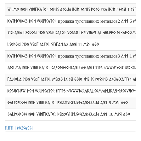
WILMO (non verificato)
:
GENTE ACQUATICHE GENTE POCO PRATICHE
2 mesi 1 sett
KathrynGes (non verificato)
:
продажа тугоплавких металлов
2 anni 6 mes
Stefania Leodori (non verificato)
:
Vorrei iscrivermi al gruppo di Capodimon
Leodori (non verificato)
:
Stefania
2 anni 11 mesi ago
KathrynGes (non verificato)
:
продажа тугоплавких металлов
3 anni 1 mes
Adelma (non verificato)
:
Capodimontani fagiani https://www.youtube.c
fabiola (non verificato)
:
MEREO LE SEI GOIO CHE TE POSSINO ACCIACCATTE
4 anni
Robertjew (non verificato)
:
https://www.berakal.com/aplikasi-recovery-da
GalperDom (non verificato)
:
perrovichus@yandex.ru
4 anni 9 mesi ago
GalperDom (non verificato)
:
perrovichus@yandex.ru
4 anni 10 mesi ago
Tutti i messaggi