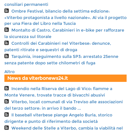
consiliari permanenti
Ombre Festival, bilancio della settima edizione:
«Viterbo protagonista a livello nazionale». Al via il progetto
per una Fiera del Libro nella Tuscia
Montalto di Castro, Carabinieri in e-bike per rafforzare
la sicurezza sul litorale
Controlli dei Carabinieri nel Viterbese: denunce,
patenti ritirate e sequestri di droga
Tarquinia, inseguimento sulla SP3: arrestato 25enne
senza patente dopo sette chilometri di fuga
Altro
News da viterbonews24.it
Incendio nella Riserva del Lago di Vico: fiamme a
Monte Venere, trovate tracce di bivacchi abusivi
Viterbo, locali comunali di via Treviso alle associazioni
del terzo settore: in arrivo il bando ...
Il baseball viterbese piange Angelo Burla, storico
dirigente e punto di riferimento della società
Weekend delle Stelle a Viterbo, cambia la viabilità nel