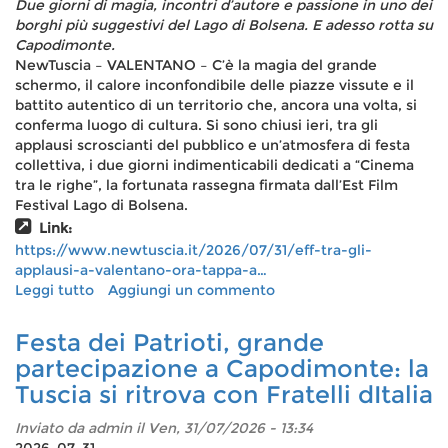
Due giorni di magia, incontri d’autore e passione in uno dei
Pepe
borghi più suggestivi del Lago di Bolsena. E adesso rotta su
Nero
Capodimonte.
farà
NewTuscia – VALENTANO – C’è la magia del grande
da
schermo, il calore inconfondibile delle piazze vissute e il
cornice
battito autentico di un territorio che, ancora una volta, si
alla
conferma luogo di cultura. Si sono chiusi ieri, tra gli
serata
applausi scroscianti del pubblico e un’atmosfera di festa
commemorativa
collettiva, i due giorni indimenticabili dedicati a “Cinema
...
tra le righe”, la fortunata rassegna firmata dall’Est Film
Festival Lago di Bolsena.
Link:
https://www.newtuscia.it/2026/07/31/eff-tra-gli-
applausi-a-valentano-ora-tappa-a…
Leggi tutto
su
Aggiungi un commento
EFF
tra
Festa dei Patrioti, grande
gli
partecipazione a Capodimonte: la
applausi
Tuscia si ritrova con Fratelli dItalia
a
Valentano,
Inviato da
admin
il Ven, 31/07/2026 - 13:34
ora