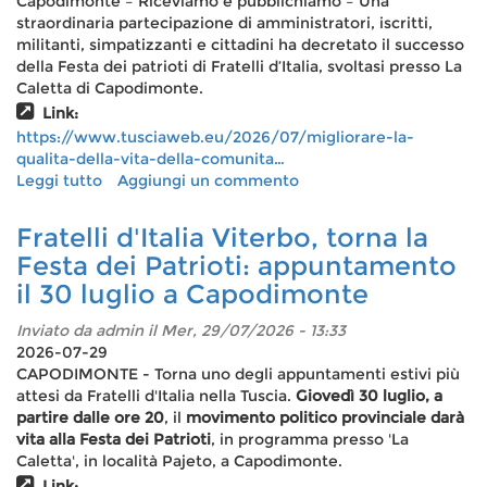
Capodimonte – Riceviamo e pubblichiamo – Una
si
straordinaria partecipazione di amministratori, iscritti,
ritrova
militanti, simpatizzanti e cittadini ha decretato il successo
con
della Festa dei patrioti di Fratelli d’Italia, svoltasi presso La
Fratelli
Caletta di Capodimonte.
dItalia
Link:
https://www.tusciaweb.eu/2026/07/migliorare-la-
qualita-della-vita-della-comunita…
Leggi tutto
su
Aggiungi un commento
“Migliorare
la
Fratelli d'Italia Viterbo, torna la
qualità
Festa dei Patrioti: appuntamento
della
il 30 luglio a Capodimonte
vita
della
Inviato da
admin
il Mer, 29/07/2026 - 13:33
comunità
2026-07-29
è
CAPODIMONTE - Torna uno degli appuntamenti estivi più
la
attesi da Fratelli d'Italia nella Tuscia.
Giovedì 30 luglio, a
responsabilità
partire dalle ore 20
, il
movimento politico provinciale darà
che
vita alla Festa dei Patrioti
, in programma presso 'La
ogni
Caletta', in località Pajeto, a Capodimonte.
amministratore
deve
Link: