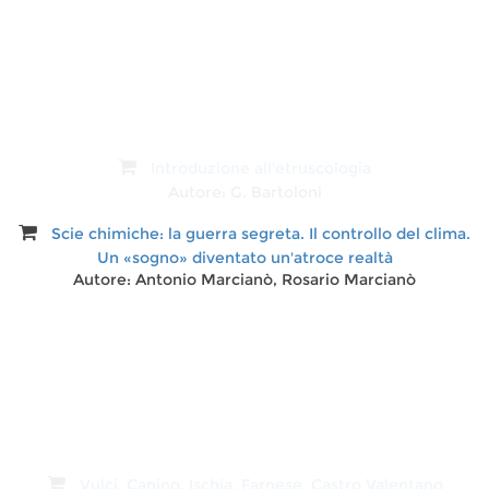
Introduzione all'etruscologia
Autore:
G. Bartoloni
Scie chimiche: la guerra segreta. Il controllo del clima.
Un «sogno» diventato un'atroce realtà
Autore:
Antonio Marcianò, Rosario Marcianò
Vulci. Canino, Ischia, Farnese, Castro Valentano