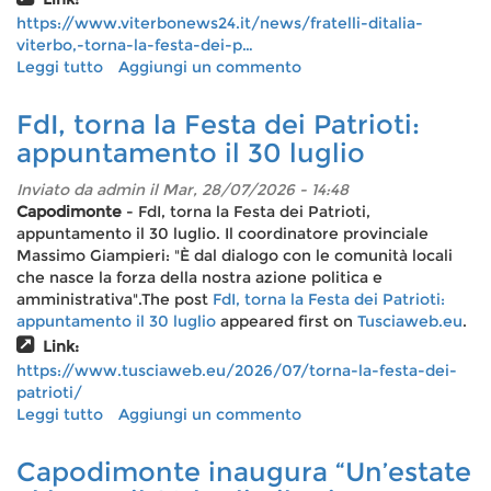
sentire
https://www.viterbonews24.it/news/fratelli-ditalia-
ogni
viterbo,-torna-la-festa-dei-p…
giorno”
Leggi tutto
su
Aggiungi un commento
Fratelli
d'Italia
FdI, torna la Festa dei Patrioti:
Viterbo,
appuntamento il 30 luglio
torna
la
Inviato da
admin
il Mar, 28/07/2026 - 14:48
Festa
Capodimonte
- FdI, torna la Festa dei Patrioti,
dei
appuntamento il 30 luglio. Il coordinatore provinciale
Patrioti:
Massimo Giampieri: "È dal dialogo con le comunità locali
appuntamento
che nasce la forza della nostra azione politica e
il
amministrativa".The post
FdI, torna la Festa dei Patrioti:
30
appuntamento il 30 luglio
appeared first on
Tusciaweb.eu
.
luglio
Link:
a
https://www.tusciaweb.eu/2026/07/torna-la-festa-dei-
Capodimonte
patrioti/
Leggi tutto
su
Aggiungi un commento
FdI,
torna
Capodimonte inaugura “Un’estate
la