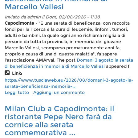
Marcello Vallesi
a
Capodimonte:
Inviato da
admin
il Dom, 02/08/2026 - 11:38
il
Capodimonte
- "È una serata di beneficenza, con raccolta
4
fondi per la ricerca e la cura di leucemie, linfomi, tumori,
e
adulti e bambini, la quale ogni anno richiama migliaia di
5
persone da tutta la provincia, in memoria del giovane
agosto
Marcello Vallesi, scomparso prematuramente anni fa,
cinema
proprio a causa di una di queste malattia", fa sapere
fantasy
l'associazione AMArval. The post
Domani 3 agosto la serata
sotto
di beneficienza in memoria di Marcello Vallesi
appeared fi
le
stelle
Link:
del
https://www.tusciaweb.eu/2026/08/domani-3-agosto-la-
lago
serata-beneficienza-memoria-…
di
Leggi tutto
su
Aggiungi un commento
Bolsena
Domani
3
Milan Club a Capodimonte: il
agosto
ristorante Pepe Nero farà da
la
cornice alla serata
serata
di
commemorativa ...
beneficienza