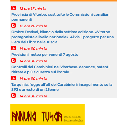
12 ore 17 min
fa
Provincia di Viterbo, costituite le Commissioni consiliari
permanenti
12 ore 20 min
fa
Ombre Festival, bilancio della settima edizione: «Viterbo
protagonista a livello nazionale». Al via il progetto per una
Fiera del Libro nella Tuscia
14 ore 30 min
fa
Previsioni meteo per venerdì 7 agosto
14 ore 30 min
fa
Controlli dei Carabinieri nel Viterbese: denunce, patenti
ritirate e più sicurezza sul litorale ...
14 ore 30 min
fa
Tarquinia, fugge all'alt dei Carabinieri: inseguimento sulla
SP3 e arresto di un 25enne
14 ore 30 min
fa
Protezione civile, Ciacciarelli: 'Dal Senato una riforma che
tutela volontari e operatori nelle ...
14 ore 30 min
fa
Oratori, 50 milioni dal Governo: Rotelli e Sberna,
Investimento concreto per giovani e territori
Precedente
Pausa
Seguente