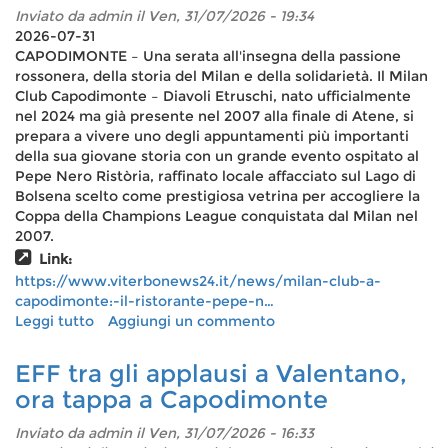
in
Inviato da
admin
il Ven, 31/07/2026 - 19:34
memoria
2026-07-31
di
CAPODIMONTE – Una serata all'insegna della passione
Marcello
rossonera, della storia del Milan e della solidarietà. Il Milan
Vallesi
Club Capodimonte – Diavoli Etruschi, nato ufficialmente
nel 2024 ma già presente nel 2007 alla finale di Atene, si
prepara a vivere uno degli appuntamenti più importanti
della sua giovane storia con un grande evento ospitato al
Pepe Nero Ristòria, raffinato locale affacciato sul Lago di
Bolsena scelto come prestigiosa vetrina per accogliere la
Coppa della Champions League conquistata dal Milan nel
2007.
Link:
https://www.viterbonews24.it/news/milan-club-a-
capodimonte:-il-ristorante-pepe-n…
Leggi tutto
su
Aggiungi un commento
Milan
Club
EFF tra gli applausi a Valentano,
a
ora tappa a Capodimonte
Capodimonte:
il
Inviato da
admin
il Ven, 31/07/2026 - 16:33
ristorante