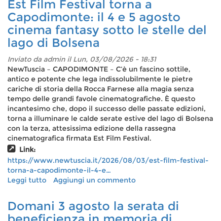
Est Film Festival torna a
nuovi
Capodimonte: il 4 e 5 agosto
motocicli
cinema fantasy sotto le stelle del
per
la
lago di Bolsena
Polizia
locale:
Inviato da
admin
il Lun, 03/08/2026 - 18:31
“Più
NewTuscia – CAPODIMONTE – C’è un fascino sottile,
sicurezza
antico e potente che lega indissolubilmente le pietre
sul
cariche di storia della Rocca Farnese alla magia senza
lungolago”
tempo delle grandi favole cinematografiche. È questo
incantesimo che, dopo il successo delle passate edizioni,
torna a illuminare le calde serate estive del lago di Bolsena
con la terza, attesissima edizione della rassegna
cinematografica firmata Est Film Festival.
Link:
https://www.newtuscia.it/2026/08/03/est-film-festival-
torna-a-capodimonte-il-4-e…
Leggi tutto
su
Aggiungi un commento
Est
Film
Domani 3 agosto la serata di
Festival
beneficienza in memoria di
torna