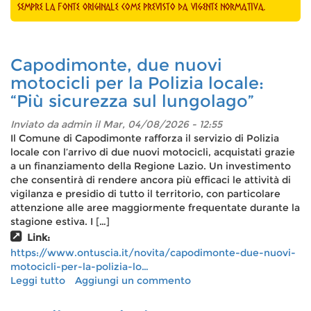
sempre la fonte originale come previsto da vigente normativa.
Capodimonte, due nuovi
motocicli per la Polizia locale:
“Più sicurezza sul lungolago”
Inviato da
admin
il Mar, 04/08/2026 - 12:55
Il Comune di Capodimonte rafforza il servizio di Polizia
locale con l’arrivo di due nuovi motocicli, acquistati grazie
a un finanziamento della Regione Lazio. Un investimento
che consentirà di rendere ancora più efficaci le attività di
vigilanza e presidio di tutto il territorio, con particolare
attenzione alle aree maggiormente frequentate durante la
stagione estiva. I […]
Link:
https://www.ontuscia.it/novita/capodimonte-due-nuovi-
motocicli-per-la-polizia-lo…
Leggi tutto
su
Aggiungi un commento
Capodimonte,
due