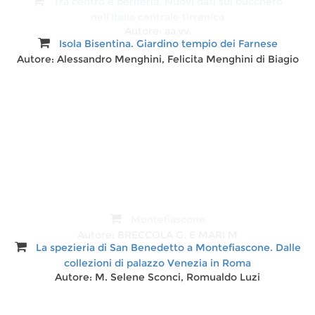
Tra centro e periferia. Nuovi dati sul bucchero
nell'Italia centrale tirrenica
Autore:
aa.vv.
Isola Bisentina. Giardino tempio dei Farnese
Autore:
Alessandro Menghini, Felicita Menghini di Biagio
Montefiascone
Autore:
BRECCOLA G. E MARI M
La spezieria di San Benedetto a Montefiascone. Dalle
collezioni di palazzo Venezia in Roma
Autore:
M. Selene Sconci, Romualdo Luzi