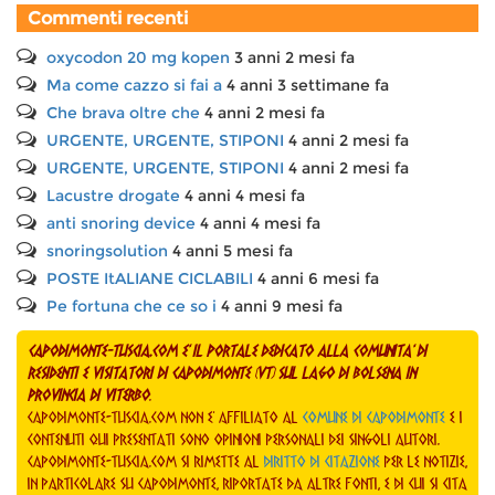
Commenti recenti
oxycodon 20 mg kopen
3 anni 2 mesi fa
Ma come cazzo si fai a
4 anni 3 settimane fa
Che brava oltre che
4 anni 2 mesi fa
URGENTE, URGENTE, STIPONI
4 anni 2 mesi fa
URGENTE, URGENTE, STIPONI
4 anni 2 mesi fa
Lacustre drogate
4 anni 4 mesi fa
anti snoring device
4 anni 4 mesi fa
snoringsolution
4 anni 5 mesi fa
POSTE ItALIANE CICLABILI
4 anni 6 mesi fa
Pe fortuna che ce so i
4 anni 9 mesi fa
capodimonte-tuscia.com e' il portale dedicato alla comunita' di
residenti e visitatori di Capodimonte (VT) sul lago di Bolsena in
provincia di Viterbo
.
capodimonte-tuscia.com non e' affiliato al
Comune di Capodimonte
e i
contenuti qui presentati sono opinioni personali dei singoli autori.
capodimonte-tuscia.com si rimette al
Diritto di Citazione
per le notizie,
in particolare su Capodimonte, riportate da altre fonti, e di cui si cita