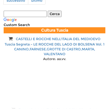
successivo
ultimo
lago”:
il
29
luglio
il
Custom Search
primo
Cultura Tuscia
appuntamento
con
CASTELLI E ROCCHE NELL'ITALIA DEL MEDIOEVO
Storia di Montefiascone 1870
“Parole,
Tuscia Segreta - LE ROCCHE DEL LAGO DI BOLSENA Vol. 1
Autore:
Cavagna Sangiuliani di Gualdana Luigi Pieri Buti
musica
CANINO,FARNESE,GROTTE DI CASTRO,MARTA,
e
VALENTANO
bellezza”
Autore:
aa.vv.