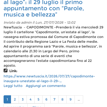
al lago”: il 29 luglio il primo
Festa
appuntamento con “Parole,
dei
Patrioti:
musica e bellezza”
appuntamento
il
Inviato da
admin
il Lun, 27/07/2026 - 12:02
30
NewTuscia – CAPODIMONTE -Prenderà il via mercoledì 29
luglio
luglio il cartellone “Capodimonte, un’estate al lago”, la
rassegna estiva promossa dal Comune di Capodimonte con
il contributo della Regione Lazio e La Festa delle medie.
Ad aprire il programma sarà “Parole, musica e bellezza”, in
calendario alle 21.30 in Largo del Pero, primo
appuntamento di una serie di eventi che
accompagneranno l’estate capodimontana fino al 22
agosto.
Link:
https://www.newtuscia.it/2026/07/27/capodimonte-
inaugura-unestate-al-lago-il-29-…
Leggi tutto
su
Aggiungi un commento
Capodimonte
inaugura
1
2
3
4
5
6
7
8
9
…
“Un’estate
al