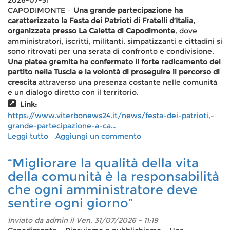
2026-07-31
tappa
CAPODIMONTE –
Una grande partecipazione ha
a
caratterizzato la Festa dei Patrioti di Fratelli d’Italia,
Capodimonte
organizzata presso La Caletta di Capodimonte
, dove
amministratori, iscritti, militanti, simpatizzanti e cittadini si
sono ritrovati per una serata di confronto e condivisione.
Una platea gremita ha confermato il forte radicamento del
partito nella Tuscia e la volontà di proseguire il percorso di
crescita
attraverso una presenza costante nelle comunità
e un dialogo diretto con il territorio.
Link:
https://www.viterbonews24.it/news/festa-dei-patrioti,-
grande-partecipazione-a-ca…
Leggi tutto
su
Aggiungi un commento
Festa
dei
“Migliorare la qualità della vita
Patrioti,
della comunità è la responsabilità
grande
che ogni amministratore deve
partecipazione
a
sentire ogni giorno”
Capodimonte:
la
Inviato da
admin
il Ven, 31/07/2026 - 11:19
Tuscia