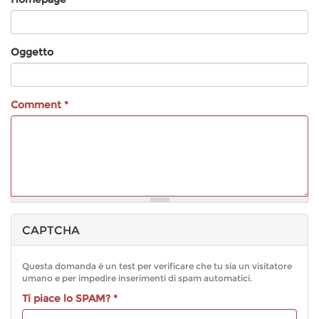
Oggetto
Comment
*
CAPTCHA
Altre
informazioni
sui
Questa domanda è un test per verificare che tu sia un visitatore
formati
umano e per impedire inserimenti di spam automatici.
del
Ti piace lo SPAM?
*
testo