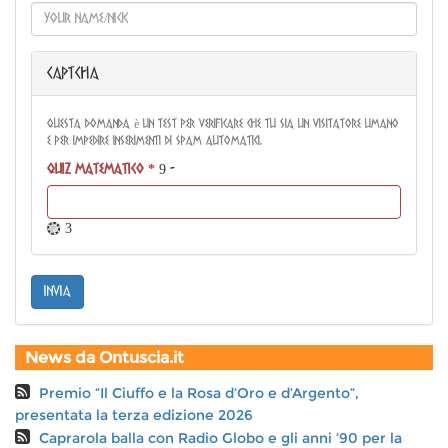
CAPTCHA
Questa domanda è un test per verificare che tu sia un visitatore umano
e per impedire inserimenti di spam automatici.
Quiz matematico
*
9 -
= 3
invia
News da Ontuscia.it
Premio “Il Ciuffo e la Rosa d’Oro e d’Argento”,
presentata la terza edizione 2026
Caprarola balla con Radio Globo e gli anni ’90 per la