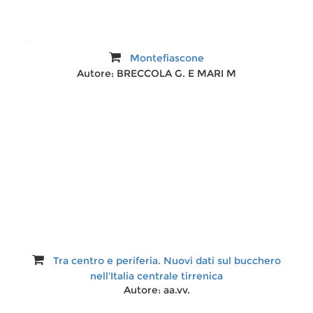
Montefiascone. Punto d'incontro e saldatura fra via
Montefiascone
Francigena e via Teutonica
Autore:
Atti del Convegno Internazionale di Studi: Rocca
Autore:
BRECCOLA G. E MARI M
dei Papi di Montefiasconi 17 maggio 2013. A cura di Renato
Stopani e Fabrizio Vanni
Tra centro e periferia. Nuovi dati sul bucchero
nell'Italia centrale tirrenica
Santa Cristina da Bolsena
Autore:
aa.vv.
Autore:
Luca Ferro