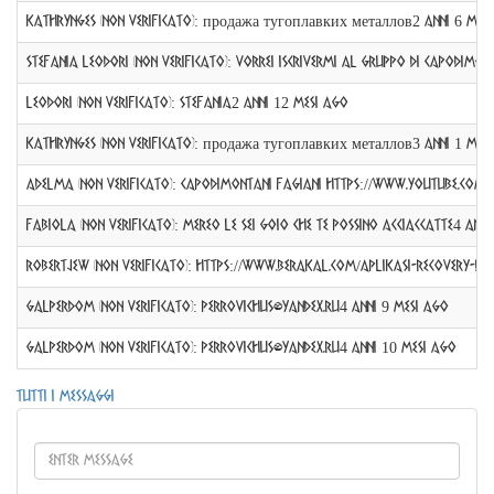
KathrynGes (non verificato)
:
продажа тугоплавких металлов
2 anni 6 mes
Stefania Leodori (non verificato)
:
Vorrei iscrivermi al gruppo di Capodimon
Leodori (non verificato)
:
Stefania
2 anni 12 mesi ago
KathrynGes (non verificato)
:
продажа тугоплавких металлов
3 anni 1 mes
Adelma (non verificato)
:
Capodimontani fagiani https://www.youtube.c
fabiola (non verificato)
:
MEREO LE SEI GOIO CHE TE POSSINO ACCIACCATTE
4 anni
Robertjew (non verificato)
:
https://www.berakal.com/aplikasi-recovery-da
GalperDom (non verificato)
:
perrovichus@yandex.ru
4 anni 9 mesi ago
GalperDom (non verificato)
:
perrovichus@yandex.ru
4 anni 10 mesi ago
Tutti i messaggi