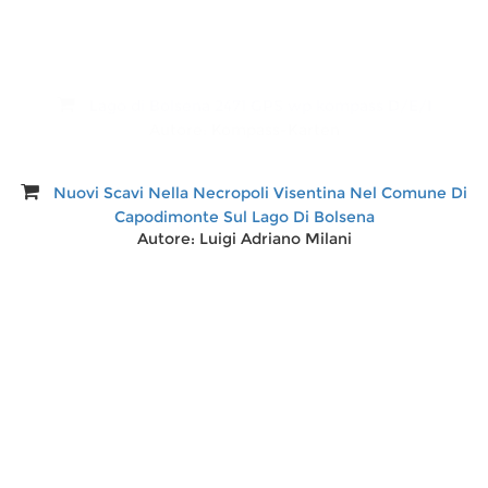
Lago di Bolsena 2471 GPS wp kompass D/E/I
Autore:
Kompass-Karten
Nuovi Scavi Nella Necropoli Visentina Nel Comune Di
Capodimonte Sul Lago Di Bolsena
Autore:
Luigi Adriano Milani