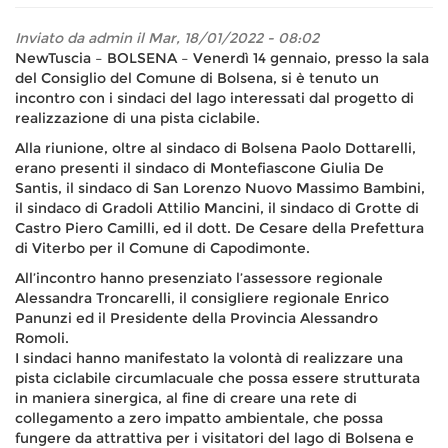
Inviato da
admin
il Mar, 18/01/2022 - 08:02
NewTuscia – BOLSENA – Venerdì 14 gennaio, presso la sala
del Consiglio del Comune di Bolsena, si è tenuto un
incontro con i sindaci del lago interessati dal progetto di
realizzazione di una pista ciclabile.
Alla riunione, oltre al sindaco di Bolsena Paolo Dottarelli,
erano presenti il sindaco di Montefiascone Giulia De
Santis, il sindaco di San Lorenzo Nuovo Massimo Bambini,
il sindaco di Gradoli Attilio Mancini, il sindaco di Grotte di
Castro Piero Camilli, ed il dott. De Cesare della Prefettura
di Viterbo per il Comune di Capodimonte.
All’incontro hanno presenziato l’assessore regionale
Alessandra Troncarelli, il consigliere regionale Enrico
Panunzi ed il Presidente della Provincia Alessandro
Romoli.
I sindaci hanno manifestato la volontà di realizzare una
pista ciclabile circumlacuale che possa essere strutturata
in maniera sinergica, al fine di creare una rete di
collegamento a zero impatto ambientale, che possa
fungere da attrattiva per i visitatori del lago di Bolsena e