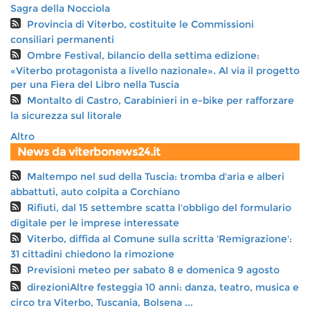
Sagra della Nocciola
Provincia di Viterbo, costituite le Commissioni
consiliari permanenti
Ombre Festival, bilancio della settima edizione:
«Viterbo protagonista a livello nazionale». Al via il progetto
per una Fiera del Libro nella Tuscia
Montalto di Castro, Carabinieri in e-bike per rafforzare
la sicurezza sul litorale
Altro
News da viterbonews24.it
Maltempo nel sud della Tuscia: tromba d'aria e alberi
abbattuti, auto colpita a Corchiano
Rifiuti, dal 15 settembre scatta l'obbligo del formulario
digitale per le imprese interessate
Viterbo, diffida al Comune sulla scritta 'Remigrazione':
31 cittadini chiedono la rimozione
Previsioni meteo per sabato 8 e domenica 9 agosto
direzioniAltre festeggia 10 anni: danza, teatro, musica e
circo tra Viterbo, Tuscania, Bolsena ...