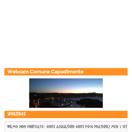
Webcam Comune Capodimonte
Shoutbox
WILMO (non verificato)
:
GENTE ACQUATICHE GENTE POCO PRATICHE
2 mesi 1 sett