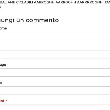
ItALIANE CICLABILI AARRGGHH AARRGGHH AARRRRGGHH ITA
i
iungi un commento
nome
age
o
ent
*