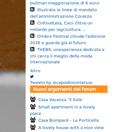
pullman maggiorazione di 6 euro'
Illustrate le linee di mandato
dell'amministrazione Corazza
ColtivaItalia, Caci: Oltre un
miliardo per lagricoltura. ...
Ombre Festival chiude l'edizione
2026 e guarda già al futuro
THEBS: unesperienza dedicata a
chi cerca il meglio della moda
internazionale
Altro
Tweets by @capodimontetusc
Nuovi argomenti del forum
Casa Vacanza ''Il Sole'
Small apartment in a lovely
place
Casa Bompard - La Porticella
A lovely house with a nice view