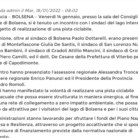
 da
admin
il Mar, 18/01/2022 - 08:02
ia – BOLSENA – Venerdì 14 gennaio, presso la sala del Consigli
di Bolsena, si è tenuto un incontro con i sindaci del lago inter
etto di realizzazione di una pista ciclabile.
nione, oltre al sindaco di Bolsena Paolo Dottarelli, erano presenti
 di Montefiascone Giulia De Santis, il sindaco di San Lorenzo N
 Bambini, il sindaco di Gradoli Attilio Mancini, il sindaco di Gro
Piero Camilli, ed il dott. De Cesare della Prefettura di Viterbo pe
 di Capodimonte.
ontro hanno presenziato l’assessore regionale Alessandra Troncare
iere regionale Enrico Panunzi ed il Presidente della Provincia
dro Romoli.
ci hanno manifestato la volontà di realizzare una pista ciclabile
acuale che possa essere strutturata in maniera sinergica, al fine
una rete di collegamento a zero impatto ambientale, che possa
da attrattiva per i visitatori del lago di Bolsena e per i suoi citta
nistrazioni stanno lavorando per sfruttare i fondi del Piano Na
esa e Resilienza, attraverso un progetto accattivante che si spo
misure di finanziamento previste dalla normativa nazionale di
ento.