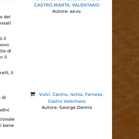
CASTRO,MARTA, VALENTANO
Autore:
aa.vv.
o del
essati
 il
uovo
tte di
r il
lli, il
Valentano museo della preistoria
Autore:
aa.vv.
Vulci. Canino, Ischia, Farnese,
 di
Castro Valentano
Autore:
George Dennis
dini.
zionale
si bene