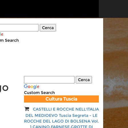
m Search
go
Custom Search
Cultura Tuscia
CASTELLI E ROCCHE NELL'ITALIA
Isola Bisentina. Giardino tempio
DEL MEDIOEVO Tuscia Segreta - LE
dei Farnese
ROCCHE DEL LAGO DI BOLSENA Vol.
Autore:
Alessandro Menghini,
1 CANINO,FARNESE,GROTTE DI
Felicita Menghini di Biagio