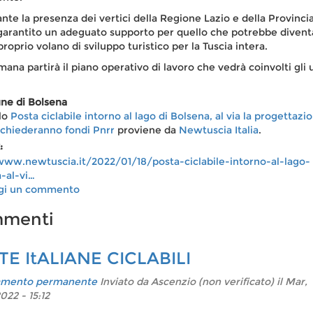
nte la presenza dei vertici della Regione Lazio e della Provinci
arantito un adeguato supporto per quello che potrebbe divent
proprio volano di sviluppo turistico per la Tuscia intera.
mana partirà il piano operativo di lavoro che vedrà coinvolti gli u
ne di Bolsena
olo
Posta ciclabile intorno al lago di Bolsena, al via la progettazio
 chiederanno fondi Pnrr
proviene da
Newtuscia Italia
.
k:
www.newtuscia.it/2022/01/18/posta-ciclabile-intorno-al-lago-
-al-vi…
gi un commento
menti
TE ItALIANE CICLABILI
amento permanente
Inviato da
Ascenzio (non verificato)
il Mar,
022 - 15:12