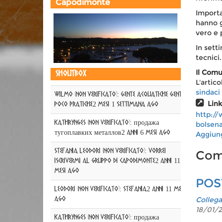
Capodimonte
Importa
hanno g
vero e 
In setti
tecnici.
Il Comu
Shoutbox
L'artic
sindaci
WILMO (non verificato)
:
GENTE ACQUATICHE GENTE
Lin
POCO PRATICHE
2 mesi 1 settimana ago
http://
KathrynGes (non verificato)
:
продажа
bolsena
тугоплавких металлов
2 anni 6 mesi ago
Aggiun
Stefania Leodori (non verificato)
:
Vorrei
Com
iscrivermi al gruppo di Capodimonte
2 anni 11
mesi ago
POS
Leodori (non verificato)
:
Stefania
2 anni 11 mesi
Colleg
ago
18/01/2
KathrynGes (non verificato)
:
продажа