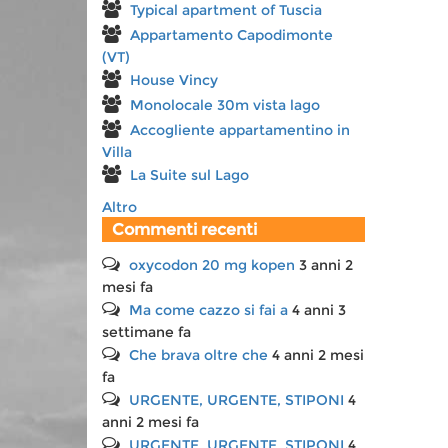
Typical apartment of Tuscia
Appartamento Capodimonte
(VT)
House Vincy
Monolocale 30m vista lago
Accogliente appartamentino in
Villa
La Suite sul Lago
Altro
Commenti recenti
oxycodon 20 mg kopen
3 anni 2
mesi fa
Ma come cazzo si fai a
4 anni 3
settimane fa
Che brava oltre che
4 anni 2 mesi
fa
URGENTE, URGENTE, STIPONI
4
anni 2 mesi fa
URGENTE, URGENTE, STIPONI
4