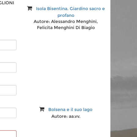
GLIONI
Isola Bisentina. Giardino sacro e
profano
Autore:
Alessandro Menghini,
Felicita Menghini Di Biagio
Storia degli etruschi
Autore:
Mario Torelli
Bolsena e il suo lago
Autore:
aa.vv.