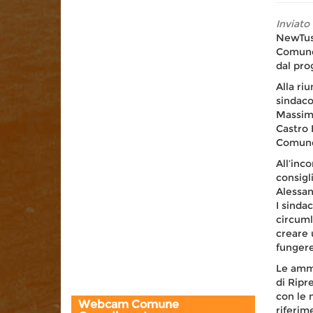
Inviato
NewTusc
Comune 
dal prog
Alla riu
sindaco
Massimo
Castro 
Comune
All’inc
consigl
Alessan
I sinda
circuml
creare 
fungere 
Le ammi
di Ripr
con le 
Webcam Comune
riferim