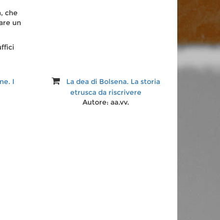
a, che
are un
ffici
Isola Bisentina, lago di Bolsena
Autore:
M. Pace Guidotti
La dea di Bolsena. La storia
ne. I
etrusca da riscrivere
Autore:
aa.vv.
Etruscologia
Autore:
Massimo Pallottino