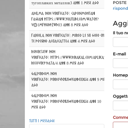
POSTE 
тугоплавких металлов
3 anni 1 mese ago
rispond
Adelma (non verificato)
:
Capodimontani
fagiani https://www.youtube.com/watch?
Agg
v=1MfhqDpzwd0
3 anni 8 mesi ago
Il tuo 
fabiola (non verificato)
:
MEREO LE SEI GOIO CHE
TE POSSINO ACCIACCATTE
4 anni 4 mesi ago
Robertjew (non
E-mail
verificato)
:
https://www.berakal.com/aplikasi-
recovery-data/
4 anni 8 mesi ago
GalperDom (non
Homep
verificato)
:
perrovichus@yandex.ru
4 anni 9 mesi
ago
Oggett
GalperDom (non
verificato)
:
perrovichus@yandex.ru
4 anni 10
mesi ago
Comm
Tutti i messaggi