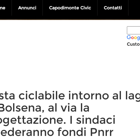
me
Annunci
Capodimonte Civic
Contatti
Custo
ta ciclabile intorno al la
Bolsena, al via la
gettazione. I sindaci
iederanno fondi Pnrr