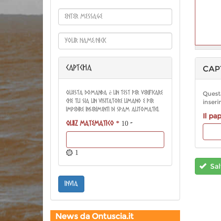
Altre
CAPTCHA
CAP
informazioni
sui formati
del testo
Questa domanda è un test per verificare
Questa
che tu sia un visitatore umano e per
impedire inserimenti di spam automatici.
Il pa
Quiz matematico
*
10 -
= 1
Sal
invia
News da Ontuscia.it