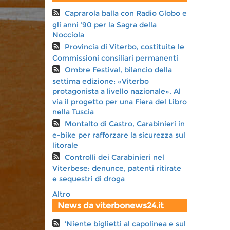
Caprarola balla con Radio Globo e
gli anni ’90 per la Sagra della
Nocciola
Provincia di Viterbo, costituite le
Commissioni consiliari permanenti
Ombre Festival, bilancio della
settima edizione: «Viterbo
protagonista a livello nazionale». Al
via il progetto per una Fiera del Libro
nella Tuscia
Montalto di Castro, Carabinieri in
e-bike per rafforzare la sicurezza sul
litorale
Controlli dei Carabinieri nel
Viterbese: denunce, patenti ritirate
e sequestri di droga
Altro
News da viterbonews24.it
'Niente biglietti al capolinea e sul