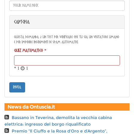
CAPTCHA
Questa domanda è un test per verificare che tu sia un visitatore umano
e per impedire inserimenti di spam automatici.
Quiz matematico
*
* 1 = 1
invia
News da Ontuscia.it
Bassano in Teverina, demolita la vecchia cabina
elettrica: ingresso del borgo riqualificato
Premio “Il Ciuffo e la Rosa d’Oro e d’Argento”,