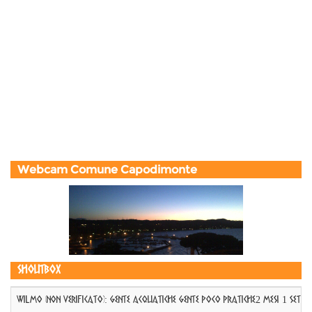
Webcam Comune Capodimonte
Shoutbox
WILMO (non verificato)
:
GENTE ACQUATICHE GENTE POCO PRATICHE
2 mesi 1 sett