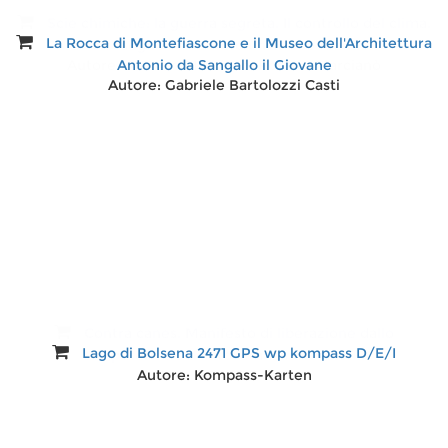
Scie chimiche: la guerra segreta. Il controllo del clima.
La Rocca di Montefiascone e il Museo dell'Architettura
Un «sogno» diventato un'atroce realtà
Autore:
Antonio da Sangallo il Giovane
Antonio Marcianò, Rosario Marcianò
Autore:
Gabriele Bartolozzi Casti
Contra canes. Manifesto di liberazione dallo
Lago di Bolsena 2471 GPS wp kompass D/E/I
strapotere e dall'intolleranza dei cinofili
Autore:
Autore:
Kompass-Karten
SCAOLO Pietro