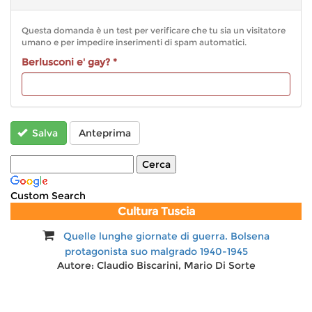
informazioni
sui
Questa domanda è un test per verificare che tu sia un visitatore
formati
umano e per impedire inserimenti di spam automatici.
del
Berlusconi e' gay?
*
testo
Salva
Anteprima
Custom Search
Cultura Tuscia
Quelle lunghe giornate di guerra. Bolsena
Isola Bisentina, lago di Bolsena
protagonista suo malgrado 1940-1945
Autore:
M. Pace Guidotti
Autore:
Claudio Biscarini, Mario Di Sorte