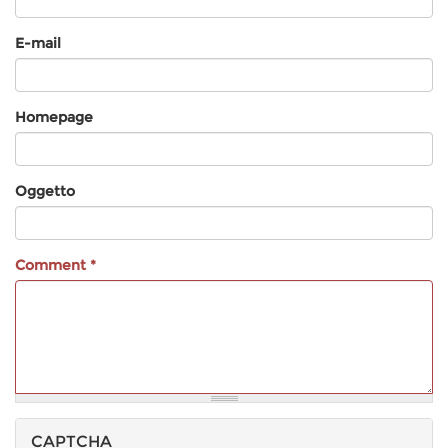
E-mail
Homepage
Oggetto
Comment
*
CAPTCHA
Altre