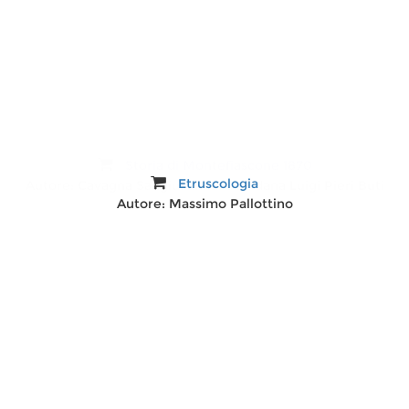
Storia di Montefiascone 1870
Etruscologia
Autore:
Cavagna Sangiuliani di Gualdana Luigi Pieri Buti
Autore:
Massimo Pallottino