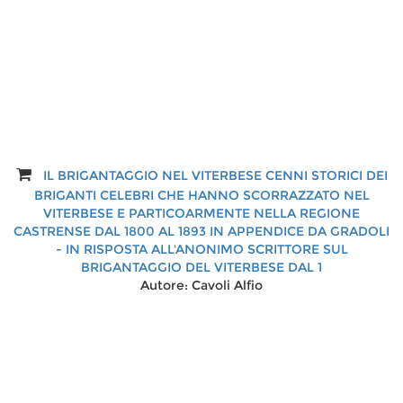
IL BRIGANTAGGIO NEL VITERBESE CENNI STORICI DEI
La Basilica di San Flaviano a Montefiascone. Restauro
BRIGANTI CELEBRI CHE HANNO SCORRAZZATO NEL
di affreschi, ipotesi, conferme
VITERBESE E PARTICOARMENTE NELLA REGIONE
Autore:
Vitaliano. Tiberia
CASTRENSE DAL 1800 AL 1893 IN APPENDICE DA GRADOLI
- IN RISPOSTA ALL'ANONIMO SCRITTORE SUL
BRIGANTAGGIO DEL VITERBESE DAL 1
Autore:
Cavoli Alfio