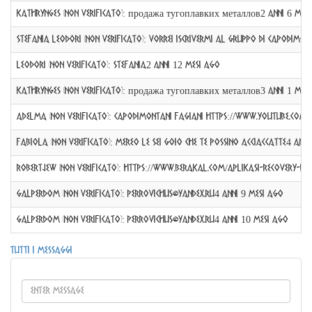
KathrynGes (non verificato)
:
продажа тугоплавких металлов
2 anni 6 mes
Stefania Leodori (non verificato)
:
Vorrei iscrivermi al gruppo di Capodimon
Leodori (non verificato)
:
Stefania
2 anni 12 mesi ago
KathrynGes (non verificato)
:
продажа тугоплавких металлов
3 anni 1 mes
Adelma (non verificato)
:
Capodimontani fagiani https://www.youtube.c
fabiola (non verificato)
:
MEREO LE SEI GOIO CHE TE POSSINO ACCIACCATTE
4 anni
Robertjew (non verificato)
:
https://www.berakal.com/aplikasi-recovery-da
GalperDom (non verificato)
:
perrovichus@yandex.ru
4 anni 9 mesi ago
GalperDom (non verificato)
:
perrovichus@yandex.ru
4 anni 10 mesi ago
Tutti i messaggi