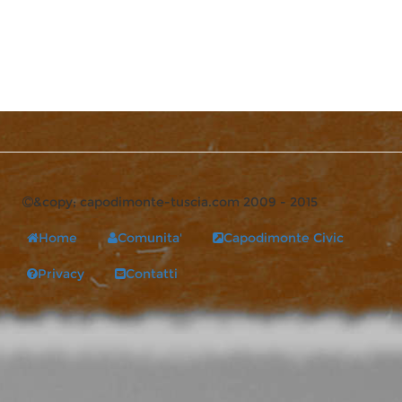
&copy; capodimonte-tuscia.com 2009 - 2015
Home
Comunita'
Capodimonte Civic
Privacy
Contatti