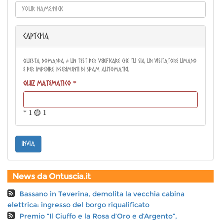
CAPTCHA
Questa domanda è un test per verificare che tu sia un visitatore umano
e per impedire inserimenti di spam automatici.
Quiz matematico
*
* 1 = 1
invia
News da Ontuscia.it
Bassano in Teverina, demolita la vecchia cabina
elettrica: ingresso del borgo riqualificato
Premio “Il Ciuffo e la Rosa d’Oro e d’Argento”,