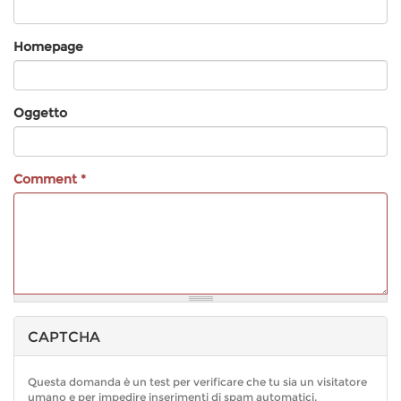
Homepage
Oggetto
Comment
*
CAPTCHA
Altre
informazioni
sui
Questa domanda è un test per verificare che tu sia un visitatore
formati
umano e per impedire inserimenti di spam automatici.