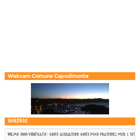
Webcam Comune Capodimonte
Shoutbox
WILMO (non verificato)
:
GENTE ACQUATICHE GENTE POCO PRATICHE
2 mesi 1 sett