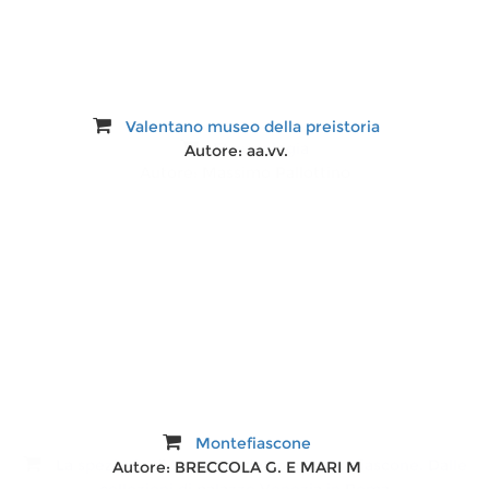
Valentano museo della preistoria
Etruscologia
Autore:
aa.vv.
Autore:
Massimo Pallottino
Montefiascone
La spezieria di San Benedetto a Montefiascone. Dalle
Autore:
BRECCOLA G. E MARI M
collezioni di palazzo Venezia in Roma