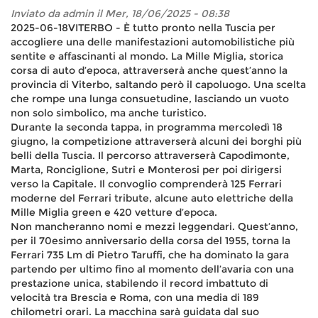
Inviato da
admin
il Mer, 18/06/2025 - 08:38
2025-06-18VITERBO - È tutto pronto nella Tuscia per
accogliere una delle manifestazioni automobilistiche più
sentite e affascinanti al mondo. La Mille Miglia, storica
corsa di auto d’epoca, attraverserà anche quest’anno la
provincia di Viterbo, saltando però il capoluogo. Una scelta
che rompe una lunga consuetudine, lasciando un vuoto
non solo simbolico, ma anche turistico.
Durante la seconda tappa, in programma mercoledì 18
giugno, la competizione attraverserà alcuni dei borghi più
belli della Tuscia. Il percorso attraverserà Capodimonte,
Marta, Ronciglione, Sutri e Monterosi per poi dirigersi
verso la Capitale. Il convoglio comprenderà 125 Ferrari
moderne del Ferrari tribute, alcune auto elettriche della
Mille Miglia green e 420 vetture d’epoca.
Non mancheranno nomi e mezzi leggendari. Quest’anno,
per il 70esimo anniversario della corsa del 1955, torna la
Ferrari 735 Lm di Pietro Taruffi, che ha dominato la gara
partendo per ultimo fino al momento dell’avaria con una
prestazione unica, stabilendo il record imbattuto di
velocità tra Brescia e Roma, con una media di 189
chilometri orari. La macchina sarà guidata dal suo