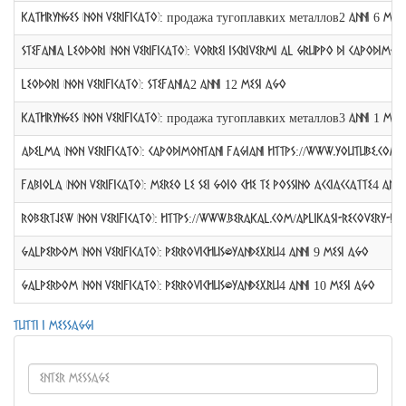
KathrynGes (non verificato)
:
продажа тугоплавких металлов
2 anni 6 mes
Stefania Leodori (non verificato)
:
Vorrei iscrivermi al gruppo di Capodimon
Leodori (non verificato)
:
Stefania
2 anni 12 mesi ago
KathrynGes (non verificato)
:
продажа тугоплавких металлов
3 anni 1 mes
Adelma (non verificato)
:
Capodimontani fagiani https://www.youtube.c
fabiola (non verificato)
:
MEREO LE SEI GOIO CHE TE POSSINO ACCIACCATTE
4 anni
Robertjew (non verificato)
:
https://www.berakal.com/aplikasi-recovery-da
GalperDom (non verificato)
:
perrovichus@yandex.ru
4 anni 9 mesi ago
GalperDom (non verificato)
:
perrovichus@yandex.ru
4 anni 10 mesi ago
Tutti i messaggi