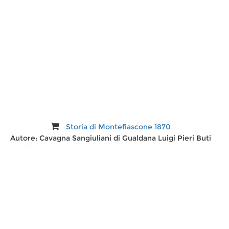
Autore:
M. Selene Sconci, Romualdo Luzi
Storia di Montefiascone 1870
Autore:
Cavagna Sangiuliani di Gualdana Luigi Pieri Buti
Vulci. Canino, Ischia, Farnese, Castro Valentano
Autore:
George Dennis