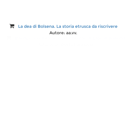
La dea di Bolsena. La storia etrusca da riscrivere
Autore:
aa.vv.
Bisenzo e le antiche civiltà intorno al Lago di Bolsena
Autore:
Umberto Pannucci