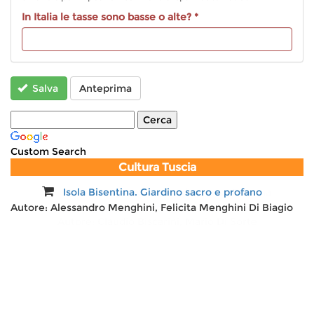
del
In Italia le tasse sono basse o alte?
*
testo
Salva
Anteprima
Custom Search
Cultura Tuscia
Isola Bisentina. Giardino sacro e profano
Quelle lunghe giornate di guerra. Bolsena
Autore:
Alessandro Menghini, Felicita Menghini Di Biagio
protagonista suo malgrado 1940-1945
Autore:
Claudio Biscarini, Mario Di Sorte