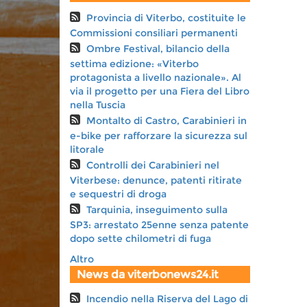
Provincia di Viterbo, costituite le
Commissioni consiliari permanenti
Ombre Festival, bilancio della
settima edizione: «Viterbo
protagonista a livello nazionale». Al
via il progetto per una Fiera del Libro
nella Tuscia
Montalto di Castro, Carabinieri in
e-bike per rafforzare la sicurezza sul
litorale
Controlli dei Carabinieri nel
Viterbese: denunce, patenti ritirate
e sequestri di droga
Tarquinia, inseguimento sulla
SP3: arrestato 25enne senza patente
dopo sette chilometri di fuga
Altro
News da viterbonews24.it
Incendio nella Riserva del Lago di