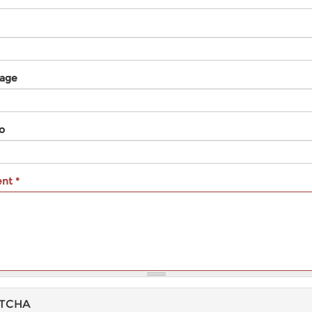
age
o
ent
*
TCHA