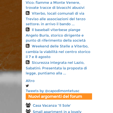
Vico: fiamme a Monte Venere,
trovate tracce di bivacchi abusivi
Viterbo, locali comunali di via
Treviso alle associazioni del terzo
settore: in arrivo il bando ...
Il baseball viterbese piange
Angelo Burla, storico dirigente e
punto di riferimento della società
Weekend delle Stelle a Viterbo,
cambia la viabilità nel centro storico
il 7 e 8 agosto
Sicurezza integrata nel Lazio,
Sabatini: Presentata la proposta di
legge, puntiamo alla ...
Altro
Tweets by @capodimontetusc
Nuovi argomenti del forum
Casa Vacanza ''Il Sole'
Small apartment in a lovely