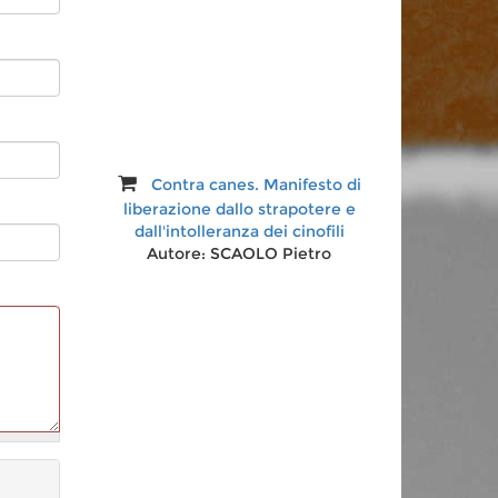
Tra centro e periferia. Nuovi dati
sul bucchero nell'Italia centrale
tirrenica
Autore:
aa.vv.
Contra canes. Manifesto di
liberazione dallo strapotere e
dall'intolleranza dei cinofili
Autore:
SCAOLO Pietro
Isola Bisentina. Giardino tempio
dei Farnese