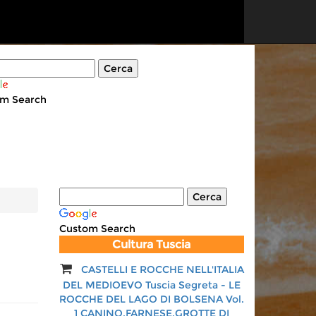
m Search
Custom Search
Cultura Tuscia
CASTELLI E ROCCHE NELL'ITALIA
Vulci. Canino, Ischia, Farnese,
DEL MEDIOEVO Tuscia Segreta - LE
Castro Valentano
ROCCHE DEL LAGO DI BOLSENA Vol.
Autore:
George Dennis
1 CANINO,FARNESE,GROTTE DI