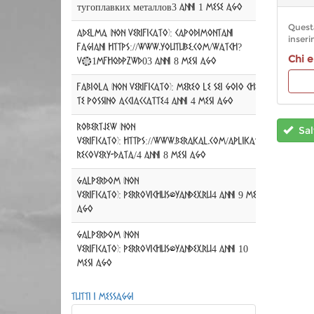
тугоплавких металлов
3 anni 1 mese ago
sui formati
del testo
Questa
Adelma (non verificato)
:
Capodimontani
fagiani https://www.youtube.com/watch?
Chi e
v=1MfhqDpzwd0
3 anni 8 mesi ago
fabiola (non verificato)
:
MEREO LE SEI GOIO CHE
TE POSSINO ACCIACCATTE
4 anni 4 mesi ago
Robertjew (non
Sal
verificato)
:
https://www.berakal.com/aplikasi-
recovery-data/
4 anni 8 mesi ago
GalperDom (non
verificato)
:
perrovichus@yandex.ru
4 anni 9 mesi
ago
GalperDom (non
verificato)
:
perrovichus@yandex.ru
4 anni 10
mesi ago
Tutti i messaggi