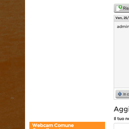
Ris
Ven, 25/
admi
In 
Agg
Il tuo 
Webcam Comune