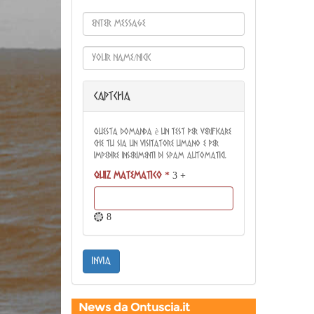
CAPTCHA
Questa domanda è un test per verificare
che tu sia un visitatore umano e per
impedire inserimenti di spam automatici.
Quiz matematico
*
3 +
= 8
invia
News da Ontuscia.it