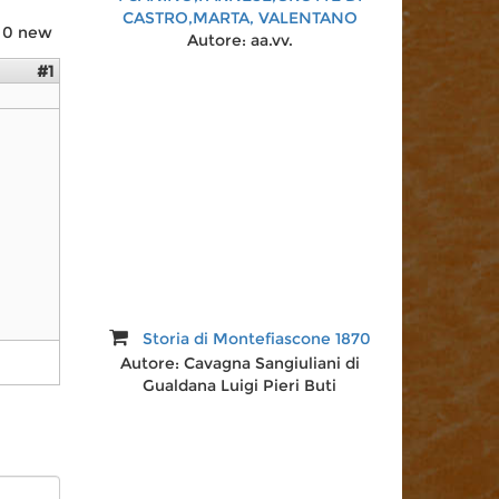
CASTRO,MARTA, VALENTANO
/ 0 new
Autore:
aa.vv.
#1
Epigrafia di Bolsena etrusca
Autore:
Alessandro Morandi
Storia di Montefiascone 1870
Autore:
Cavagna Sangiuliani di
Gualdana Luigi Pieri Buti