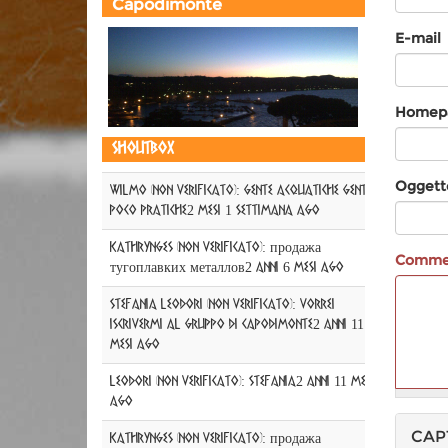
Capodimonte
E-mail
Homep
Shoutbox
Oggett
WILMO (non verificato)
:
GENTE ACQUATICHE GENTE
POCO PRATICHE
2 mesi 1 settimana ago
KathrynGes (non verificato)
:
продажа
Comm
тугоплавких металлов
2 anni 6 mesi ago
Stefania Leodori (non verificato)
:
Vorrei
iscrivermi al gruppo di Capodimonte
2 anni 11
mesi ago
Leodori (non verificato)
:
Stefania
2 anni 11 mesi
ago
Altre
CAP
KathrynGes (non verificato)
:
продажа
informazioni